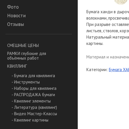
Фото
Бумага ханди в дыроч
Новости
волокнами, просвечива
Отзывы
При разрыве оставляет
листьев, стволов, корз
Натуральный материал
картины.
СМЕШНЫЕ ЦЕНЫ
РАМКИ глубокие для
Материал и назначен
объёмных работ
КВИЛЛИНГ
Категории:
Бумага ХАН
- Бумага для квиллинга
- Инструменты
- Наборы для квиллинга
- РАСПРОДАЖА бумаги
- Квиллинг элементы
- Литература (квиллинг)
- Видео Мастер-Классы
- Квиллинг картины