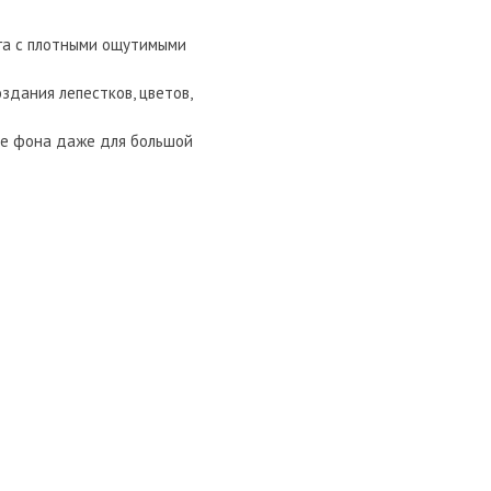
ага с плотными ощутимыми
здания лепестков, цветов,
тве фона даже для большой