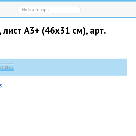
ист А3+ (46х31 см), арт.
ию