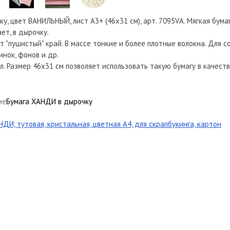
ку, цвет ВАНИЛЬНЫЙ, лист А3+ (46х31 см), арт. 7095VA. Мягкая бум
ет, в дырочку.
 "пушистый" край. В массе тонкие и более плотные волокна. Для со
инок, фонов и др.
. Размер 46х31 см позволяет использовать такую бумагу в качес
ие
Бумага ХАНДИ в дырочку
ДИ, тутовая, кристальная, цветная А4, для скрапбукинга, картон