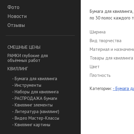
Фото
Бумага для квиллинга,
Новости
по 30 полос каждого то
Отзывы
Ширина
Вид творчества
СМЕШНЫЕ ЦЕНЫ
Материал и назначен
РАМКИ глубокие для
Товары для квиллинга
объёмных работ
Цвет
КВИЛЛИНГ
Плотность
- Бумага для квиллинга
- Инструменты
Категории:
- Бумага д
- Наборы для квиллинга
- РАСПРОДАЖА бумаги
- Квиллинг элементы
- Литература (квиллинг)
- Видео Мастер-Классы
- Квиллинг картины