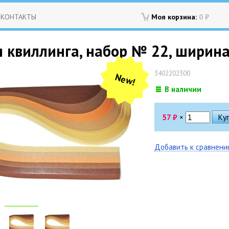
КОНТАКТЫ
Моя корзина:
0
₽
 квиллинга, набор № 22, ширина 
3402202300
New!
В наличии
57
₽
×
Добавить к сравнен