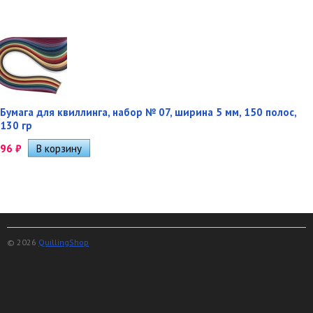
Бумага для квиллинга, набор № 07, ширина 5 мм, 150 полос,
130 гр
96
₽
© 2026
QuillingShop