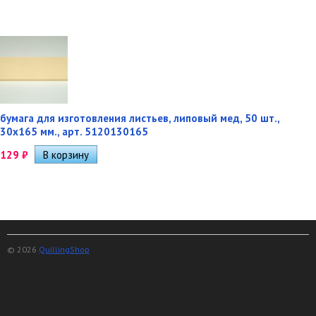
бумага для изготовления листьев, липовый мед, 50 шт.,
30х165 мм., арт. 5120130165
129
₽
© 2026
QuillingShop