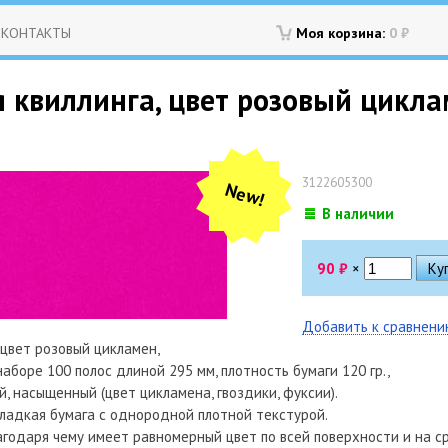
КОНТАКТЫ
Моя корзина:
0
₽
 квиллинга, цвет розовый цикла
3122605300
New!
В наличии
90
₽
×
Добавить к сравнен
 цвет розовый цикламен,
наборе 100 полос длиной 295 мм, плотность бумаги 120 гр.,
, насыщенный (цвет цикламена, гвоздики, фуксии).
ладкая бумага с однородной плотной текстурой.
агодаря чему имеет равномерный цвет по всей поверхности и на ср