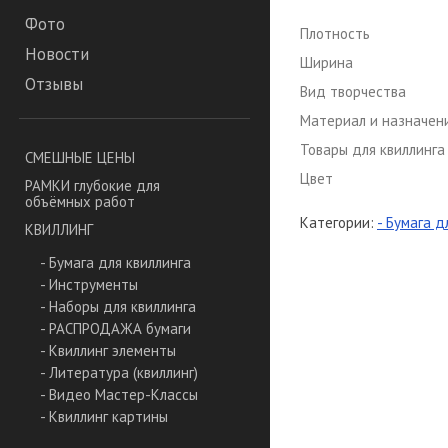
Фото
Плотность
Новости
Ширина
Отзывы
Вид творчества
Материал и назначен
Товары для квиллинга
СМЕШНЫЕ ЦЕНЫ
Цвет
РАМКИ глубокие для
объёмных работ
Категории:
- Бумага д
КВИЛЛИНГ
- Бумага для квиллинга
- Инструменты
- Наборы для квиллинга
- РАСПРОДАЖА бумаги
- Квиллинг элементы
- Литература (квиллинг)
- Видео Мастер-Классы
- Квиллинг картины