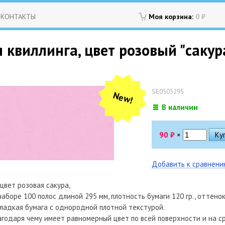
КОНТАКТЫ
Моя корзина:
0
₽
 квиллинга, цвет розовый "сакур
SE0505295
New!
В наличии
90
₽
×
Добавить к сравнен
 цвет розовая сакура,
наборе 100 полос длиной 295 мм, плотность бумаги 120 гр., оттенок
ладкая бумага с однородной плотной текстурой.
агодаря чему имеет равномерный цвет по всей поверхности и на ср