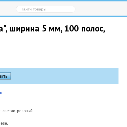
а", ширина 5 мм, 100 полос,
ию
: светло-розовый .
езе.