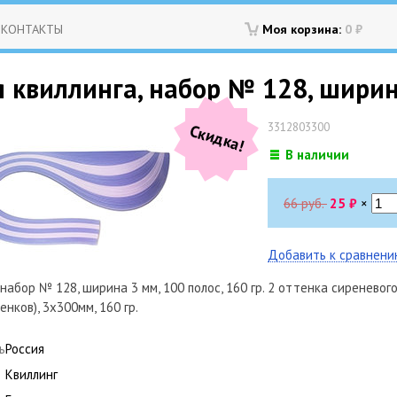
КОНТАКТЫ
Моя корзина:
0
₽
 квиллинга, набор № 128, ширина
3312803300
Скидка!
В наличии
66 руб.
25
₽
×
Добавить к сравнен
 набор № 128, ширина 3 мм, 100 полос, 160 гр. 2 оттенка сиреневого
енков), 3х300мм, 160 гр.
ь
Россия
Квиллинг