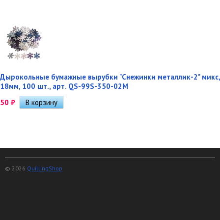
Дырокольные бумажные вырубки "Снежинки металлик-2" микс,
18мм, 100 шт., арт. QS-99S-350-02M
50
₽
© 2026
QuillingShop