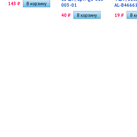
143
₽
003-01
AL-B4666
40
₽
19
₽
-