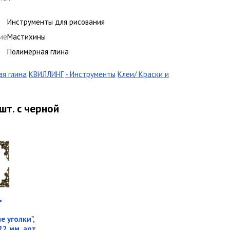
Инструменты для рисования
ие
Мастихины
Полимерная глина
я глина
КВИЛЛИНГ
- Инструменты
Клеи/ Краски и
т. с черной
ь
я
е уголки",
22 мм, арт.