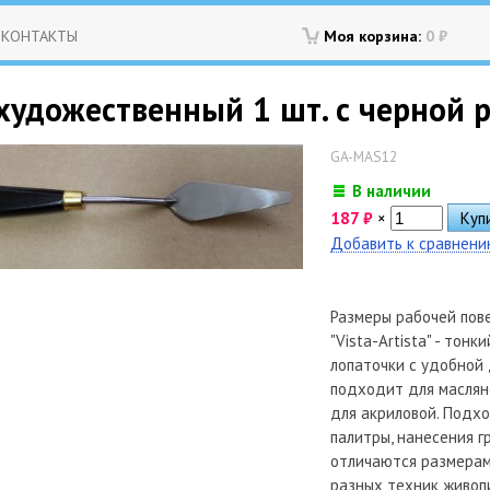
КОНТАКТЫ
Моя корзина:
0
₽
удожественный 1 шт. с черной р
GA-MAS12
В наличии
187
₽
×
Добавить к сравнен
Размеры рабочей пове
"Vista-Artista" - тон
лопаточки с удобной 
подходит для маслян
для акриловой. Подхо
палитры, нанесения г
отличаются размерам
разных техник живоп