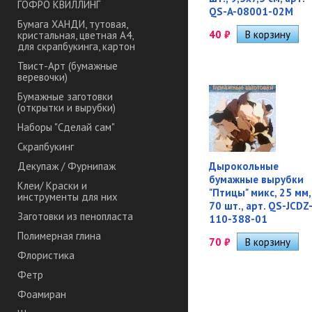
ГОФРО КВИЛЛИНГ
QS-A-08001-02M
Бумага ХАНДИ, тутовая,
40
₽
кристальная, цветная А4,
для скрапбукинга, картон
Твист-Арт (бумажные
веревочки)
Бумажные заготовки
(открытки и вырубки)
Наборы "Сделай сам"
Скрапбукинг
Дырокольные
Декупаж / Фурнипаж
бумажные вырубки
Клеи/ Краски и
"Птицы" микс, 25 мм,
инструменты для них
70 шт., арт. QS-JCDZ
Заготовки из пенопласта
110-388-01
Полимерная глина
70
₽
Флористика
Фетр
Фоамиран