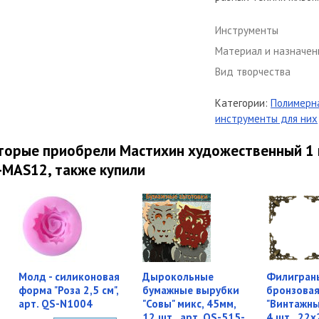
Инструменты
Материал и назначен
Вид творчества
Категории:
Полимерна
инструменты для них
торые приобрели Мастихин художественный 1 ш
A-MAS12, также купили
Молд - силиконовая
Дырокольные
Филигран
форма "Роза 2,5 см",
бумажные вырубки
бронзова
арт. QS-N1004
"Совы" микс, 45мм,
"Винтажны
12 шт., арт. QS-515-
4 шт., 22х