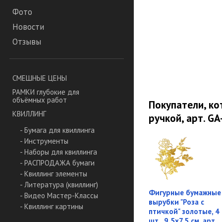
Фото
Новости
Отзывы
СМЕШНЫЕ ЦЕНЫ
РАМКИ глубокие для
объёмных работ
Покупатели, ко
КВИЛЛИНГ
ручкой, арт. G
- Бумага для квиллинга
- Инструменты
- Наборы для квиллинга
- РАСПРОДАЖА бумаги
- Квиллинг элементы
- Литература (квиллинг)
Фигурные бумажные
- Видео Мастер-Классы
вырубки "Роза с
- Квиллинг картины
птичкой" золотые, 4
шт., 9,5х7,5 см, арт.