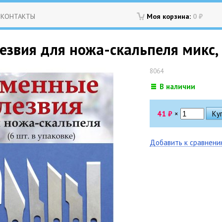
КОНТАКТЫ
Моя корзина:
0
₽
звия для ножа-скальпеля микс, 
8064
В наличии
41
₽
×
Добавить к сравнен