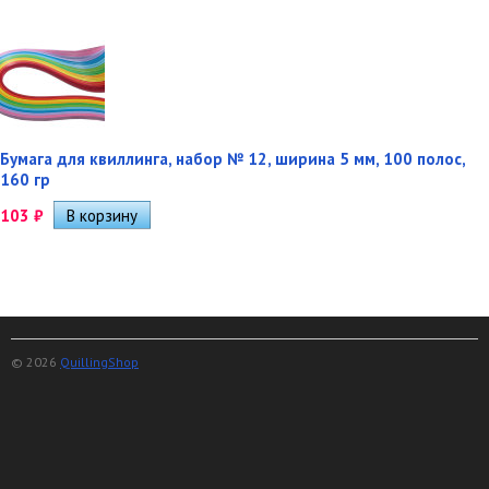
Бумага для квиллинга, набор № 12, ширина 5 мм, 100 полос,
160 гр
103
₽
© 2026
QuillingShop