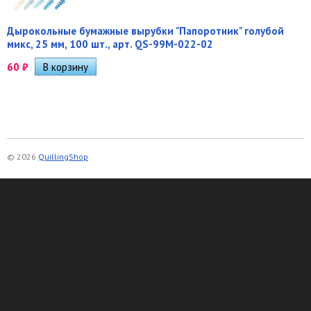
Дырокольные бумажные вырубки "Папоротник" голубой
микс, 25 мм, 100 шт., арт. QS-99M-022-02
60
₽
© 2026
QuillingShop