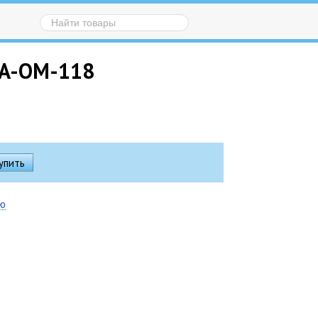
 GA-OM-118
ию