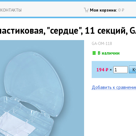
КОНТАКТЫ
Моя корзина:
0
₽
астиковая, "сердце", 11 секций,
GA-OM-118
В наличии
194
₽
×
Добавить к сравнен