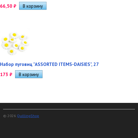
66,50
₽
Набор пуговиц "ASSORTED ITEMS-DAISIES", 27
173
₽
© 2026
QuillingShop