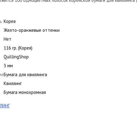
жится 100 одноцветных полосок корейской бумаги для квиллинга (
ь
Корея
Желто-оранжевые оттенки
Нет
116 гр. (Корея)
QuillingShop
3 мм
ие
Бумага для квиллинга
Квиллинг
Бумага монохромная
ЛИНГ