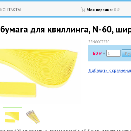
КОНТАКТЫ
Моя корзина:
0
₽
бумага для квиллинга, N-60, ши
35N6003270
60
₽
×
Добавить к сравнен