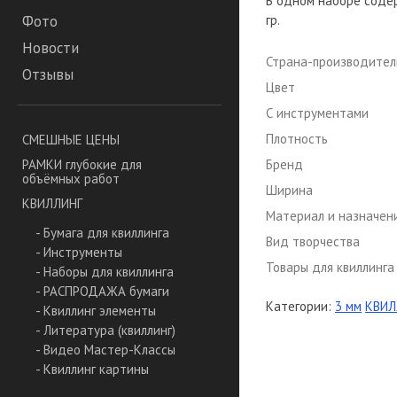
В одном наборе содер
гр.
Фото
Новости
Страна-производител
Отзывы
Цвет
С инструментами
Плотность
СМЕШНЫЕ ЦЕНЫ
Бренд
РАМКИ глубокие для
объёмных работ
Ширина
КВИЛЛИНГ
Материал и назначен
- Бумага для квиллинга
Вид творчества
- Инструменты
Товары для квиллинга
- Наборы для квиллинга
- РАСПРОДАЖА бумаги
Категории:
3 мм
КВИЛ
- Квиллинг элементы
- Литература (квиллинг)
- Видео Мастер-Классы
- Квиллинг картины