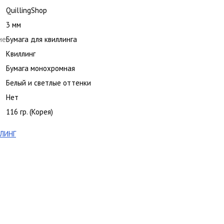
QuillingShop
3 мм
ие
Бумага для квиллинга
Квиллинг
Бумага монохромная
Белый и светлые оттенки
Нет
116 гр. (Корея)
ЛИНГ