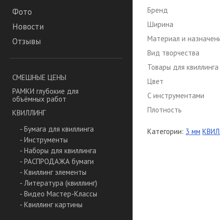
Бренд
Фото
Ширина
Новости
Материал и назначен
Отзывы
Вид творчества
Товары для квиллинга
СМЕШНЫЕ ЦЕНЫ
Цвет
РАМКИ глубокие для
С инструментами
объёмных работ
Плотность
КВИЛЛИНГ
- Бумага для квиллинга
Категории:
3 мм
КВИЛ
- Инструменты
- Наборы для квиллинга
- РАСПРОДАЖА бумаги
- Квиллинг элементы
- Литература (квиллинг)
- Видео Мастер-Классы
- Квиллинг картины