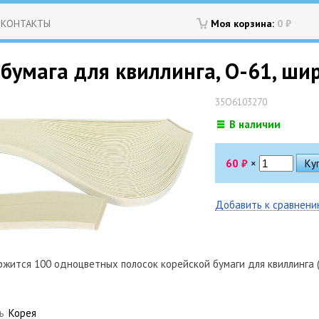
КОНТАКТЫ
Моя корзина:
0
₽
бумага для квиллинга, O-61, ши
35O6103270
В наличии
60
₽
×
Добавить к сравнен
жится 100 одноцветных полосок корейской бумаги для квиллинга (
ь
Корея