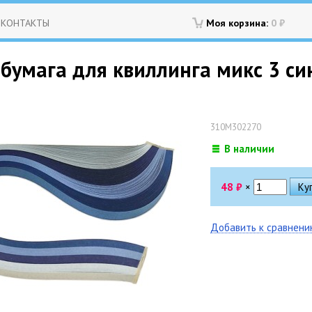
КОНТАКТЫ
Моя корзина:
0
₽
бумага для квиллинга микс 3 сини
310M302270
В наличии
48
₽
×
Добавить к сравнен