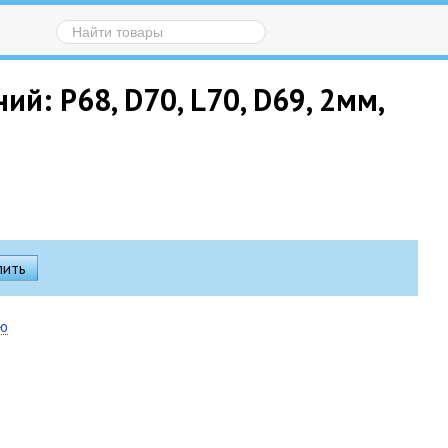
й: P68, D70, L70, D69, 2мм,
ию