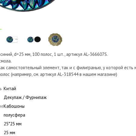
иний, d=25 мм, 100 полос, 1 шт., артикул AL-366607S.
смола.
ак самостоятельный элемент, так и с филигранью, у которой есть
олос (например, см. артикул AL-318544 в нашем магазине)
ь
Китай
Декупаж / Фурнипаж
ие
Кабошоны
полусфера
25*25 мм
25 мм