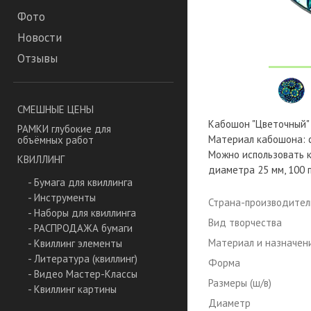
Фото
Новости
Отзывы
СМЕШНЫЕ ЦЕНЫ
Кабошон "Цветочный" с
РАМКИ глубокие для
Материал кабошона: 
объёмных работ
Можно использовать к
КВИЛЛИНГ
диаметра 25 мм, 100 п
- Бумага для квиллинга
- Инструменты
Страна-производител
- Наборы для квиллинга
Вид творчества
- РАСПРОДАЖА бумаги
Материал и назначен
- Квиллинг элементы
- Литература (квиллинг)
Форма
- Видео Мастер-Классы
Размеры (ш/в)
- Квиллинг картины
Диаметр