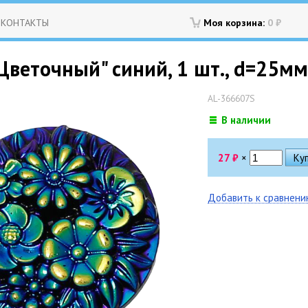
КОНТАКТЫ
Моя корзина:
0
₽
веточный" синий, 1 шт., d=25мм
AL-366607S
В наличии
27
₽
×
Добавить к сравнен