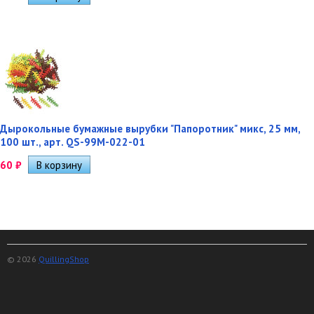
Дырокольные бумажные вырубки "Папоротник" микс, 25 мм,
100 шт., арт. QS-99M-022-01
60
₽
© 2026
QuillingShop