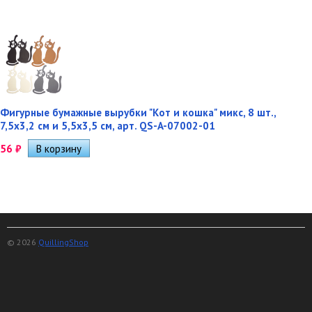
Фигурные бумажные вырубки "Кот и кошка" микс, 8 шт.,
7,5х3,2 см и 5,5х3,5 см, арт. QS-A-07002-01
56
₽
© 2026
QuillingShop