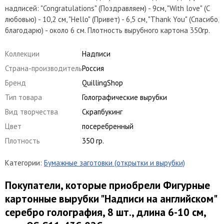
надписей: "Congratulations" (Поздравляем) - 9см, "With love" (С
любовью) - 10,2 см, "Hello" (Привет) - 6,5 см, "Thank You" (Спасибо,
благодарю) - около 6 см. Плотность вырубного картона 350гр.
Коллекции
Надписи
Страна-производитель
Россия
Бренд
QuillingShop
Тип товара
Голографические вырубки
Вид творчества
Скрапбукинг
Цвет
посеребренный
Плотность
350 гр.
Категории:
Бумажные заготовки (открытки и вырубки)
Покупатели, которые приобрели Фигурные
картонные вырубки "Надписи на английском"
серебро голография, 8 шт., длина 6-10 см,