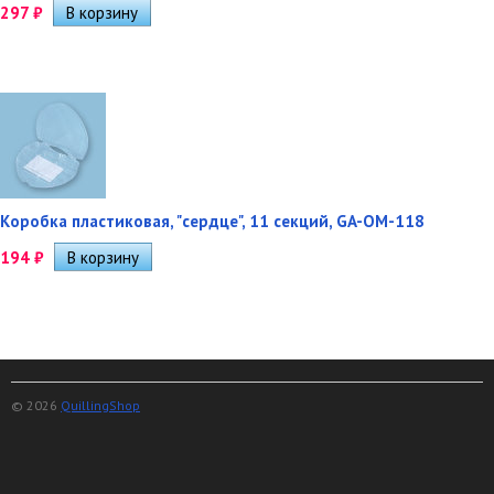
297
₽
Коробка пластиковая, "сердце", 11 секций, GA-OM-118
194
₽
© 2026
QuillingShop