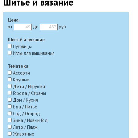
Шитье и вязание
Цена
от
до
руб.
Шитьё и вязание
Пуговицы
Иглы для вышивания
Тематика
Ассорти
Круглые
Дети / Игрушки
Города / Страны
Дом / Кухня
Еда / Питьё
Сад / Огород
Зима / Новый Год
Лето / Пляж
Животные