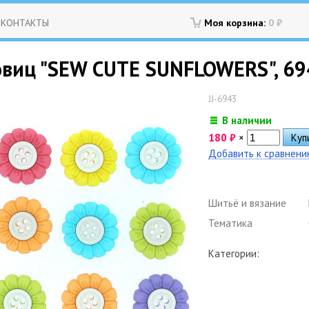
КОНТАКТЫ
Моя корзина:
0
₽
овиц "SEW CUTE SUNFLOWERS", 69
JJ-6943
В наличии
180
₽
×
Добавить к сравнен
Шитьё и вязание
Тематика
Категории: