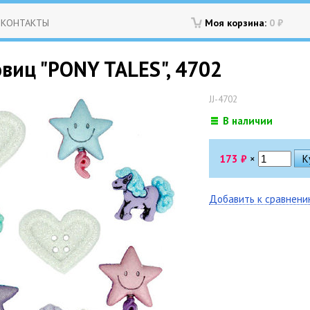
КОНТАКТЫ
Моя корзина:
0
₽
виц "PONY TALES", 4702
JJ-4702
В наличии
173
₽
×
Добавить к сравнен