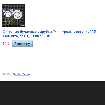
Фигурные бумажные вырубки "Мини-розы с веточкой", 3
элемента, арт. QS-LR0256-01
30
₽
© 2026
QuillingShop