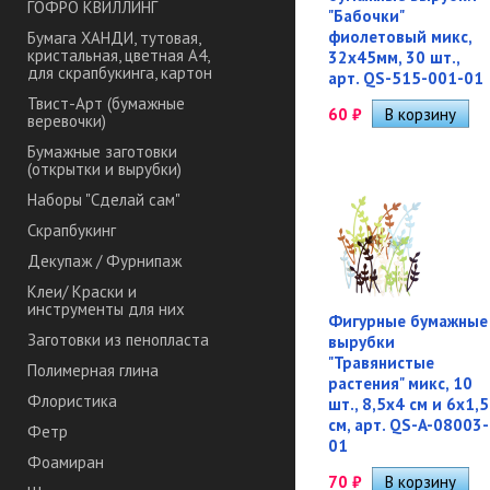
ГОФРО КВИЛЛИНГ
"Бабочки"
фиолетовый микс,
Бумага ХАНДИ, тутовая,
кристальная, цветная А4,
32х45мм, 30 шт.,
для скрапбукинга, картон
арт. QS-515-001-01
Твист-Арт (бумажные
60
₽
веревочки)
Бумажные заготовки
(открытки и вырубки)
Наборы "Сделай сам"
Скрапбукинг
Декупаж / Фурнипаж
Клеи/ Краски и
инструменты для них
Фигурные бумажные
Заготовки из пенопласта
вырубки
"Травянистые
Полимерная глина
растения" микс, 10
Флористика
шт., 8,5х4 см и 6х1,5
см, арт. QS-A-08003-
Фетр
01
Фоамиран
70
₽