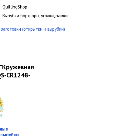
QuillingShop
Вырубки бордюры, уголки, рамки
заготовки (открытки и вырубки)
 "Кружевная
 QS-CR1248-
ные
 вырубки