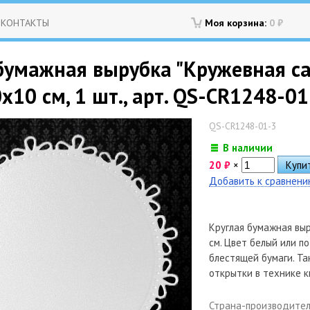
КОНТАКТЫ
Моя корзина:
0
₽
бумажная вырубка "Кружевная са
0х10 см, 1 шт., арт. QS-CR1248-01
QS-CR1248-01-3
В наличии
20
₽
×
Добавить к сравнен
Круглая бумажная вы
см. Цвет белый или по
блестящей бумаги. Та
открытки в технике к
Страна-производите