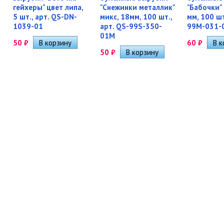
гейхеры" цвет липа,
"Снежинки металлик"
"Бабочки" 
5 шт., арт. QS-DN-
микс, 18мм, 100 шт.,
мм, 100 шт
1039-01
арт. QS-99S-350-
99M-031-
01M
50
₽
60
₽
50
₽