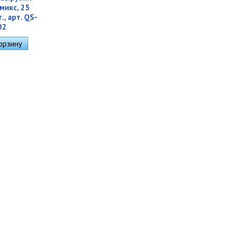
микс, 25
., арт. QS-
02