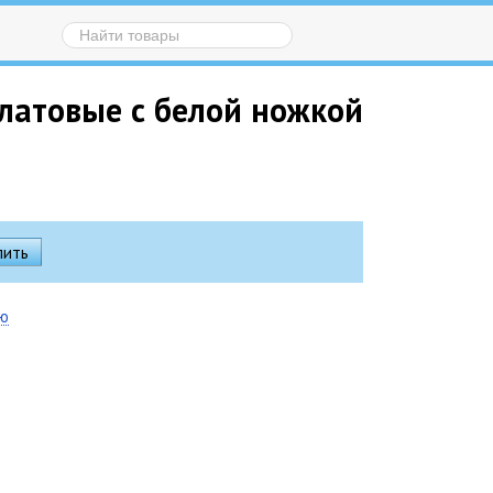
латовые с белой ножкой
ию