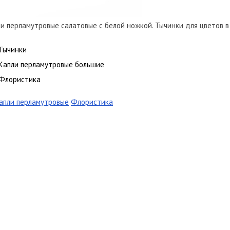
и перламутровые салатовые с белой ножкой. Тычинки для цветов в п
Тычинки
Капли перламутровые большие
Флористика
апли перламутровые
Флористика