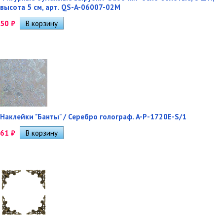
высота 5 см, арт. QS-A-06007-02M
50
₽
Наклейки "Банты" / Серебро голограф. A-P-1720E-S/1
61
₽