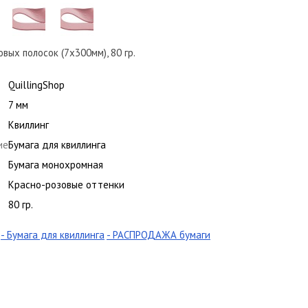
ых полосок (7х300мм), 80 гр.
QuillingShop
7 мм
Квиллинг
ие
Бумага для квиллинга
Бумага монохромная
Красно-розовые оттенки
80 гр.
- Бумага для квиллинга
- РАСПРОДАЖА бумаги