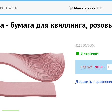
КОНТАКТЫ
Моя корзина:
0
₽
 - бумага для квиллинга, розовы
3113607300R
В наличии
129 руб.
90
₽
×
Добавить к сравнен