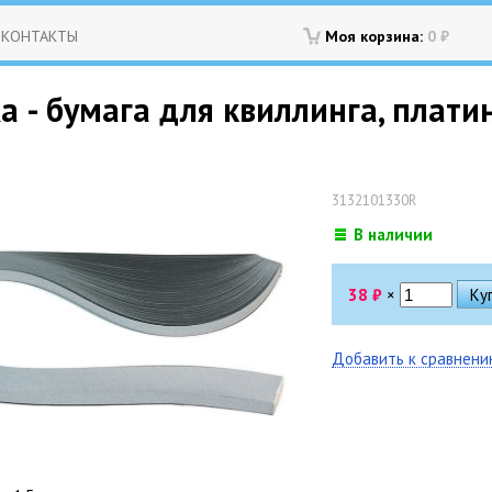
КОНТАКТЫ
Моя корзина:
0
₽
 - бумага для квиллинга, платин
3132101330R
В наличии
38
₽
×
Добавить к сравнен