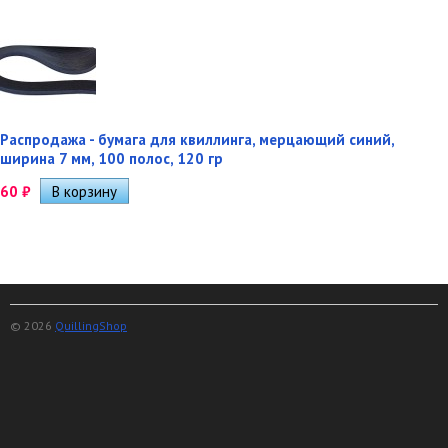
Распродажа - бумага для квиллинга, мерцающий синий,
ширина 7 мм, 100 полос, 120 гр
60
₽
© 2026
QuillingShop