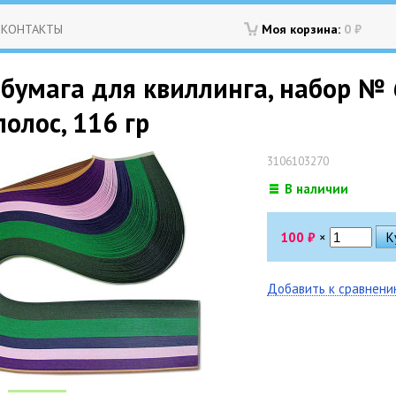
КОНТАКТЫ
Моя корзина:
0
₽
 бумага для квиллинга, набор № 
полос, 116 гр
3106103270
В наличии
100
₽
×
Добавить к сравнен