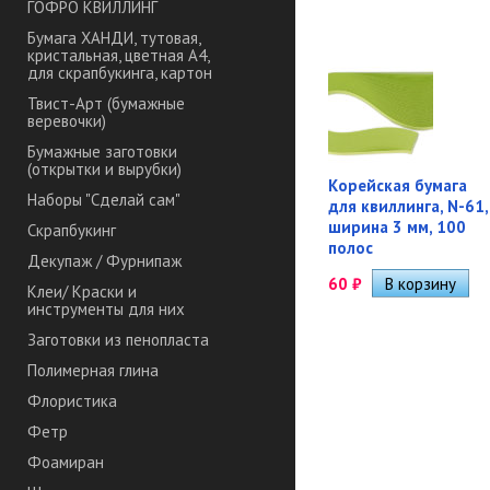
ГОФРО КВИЛЛИНГ
Бумага ХАНДИ, тутовая,
кристальная, цветная А4,
для скрапбукинга, картон
Твист-Арт (бумажные
веревочки)
Бумажные заготовки
(открытки и вырубки)
Корейская бумага
Наборы "Сделай сам"
для квиллинга, N-61,
ширина 3 мм, 100
Скрапбукинг
полос
Декупаж / Фурнипаж
60
₽
Клеи/ Краски и
инструменты для них
Заготовки из пенопласта
Полимерная глина
Флористика
Фетр
Фоамиран