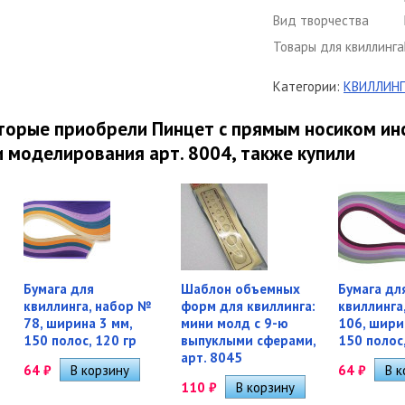
Вид творчества
Товары для квиллинга
Категории:
КВИЛЛИНГ
оторые приобрели Пинцет с прямым носиком ин
и моделирования арт. 8004, также купили
Бумага для
Шаблон объемных
Бумага дл
квиллинга, набор №
форм для квиллинга:
квиллинга
78, ширина 3 мм,
мини молд с 9-ю
106, шири
150 полос, 120 гр
выпуклыми сферами,
150 полос,
арт. 8045
64
₽
64
₽
110
₽