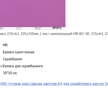
ага 235г/м2, 305х305мм, 1 лист, виноградный MR-BO-38; 235г/м2, 3
MR
Бумага однотонная
Скрапбукинг
ие
Бумага для скрапбукинга
30*30 см
ДИ, тутовая, кристальная, цветная А4, для скрапбукинга, картон
С