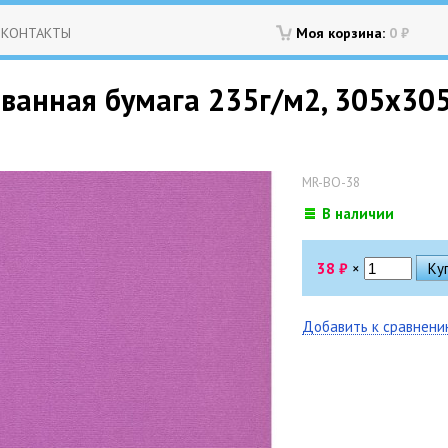
КОНТАКТЫ
Моя корзина:
0
₽
ованная бумага 235г/м2, 305х305
MR-BO-38
В наличии
38
₽
×
Добавить к сравнен