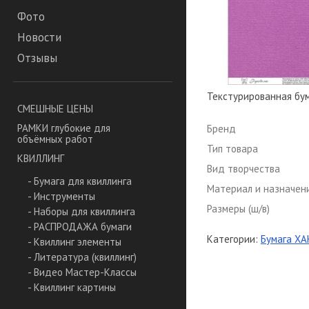
Фото
Новости
Отзывы
Текстурированная бум
СМЕШНЫЕ ЦЕНЫ
РАМКИ глубокие для
Бренд
объёмных работ
Тип товара
КВИЛЛИНГ
Вид творчества
- Бумага для квиллинга
Материал и назначен
- Инструменты
Размеры (ш/в)
- Наборы для квиллинга
- РАСПРОДАЖА бумаги
Категории:
Бумага ХАН
- Квиллинг элементы
- Литература (квиллинг)
- Видео Мастер-Классы
- Квиллинг картины