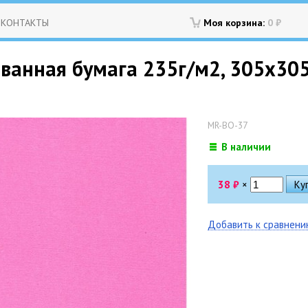
КОНТАКТЫ
Моя корзина:
0
₽
ванная бумага 235г/м2, 305х305м
MR-BO-37
В наличии
38
₽
×
Добавить к сравнен