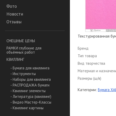
Фото
Новости
Отзывы
Текстурированная бума
СМЕШНЫЕ ЦЕНЫ
РАМКИ глубокие для
Бренд
объёмных работ
Тип товара
КВИЛЛИНГ
Вид творчества
- Бумага для квиллинга
Материал и назначен
- Инструменты
Размеры (ш/в)
- Наборы для квиллинга
- РАСПРОДАЖА бумаги
Категории:
Бумага ХАН
- Квиллинг элементы
- Литература (квиллинг)
- Видео Мастер-Классы
- Квиллинг картины