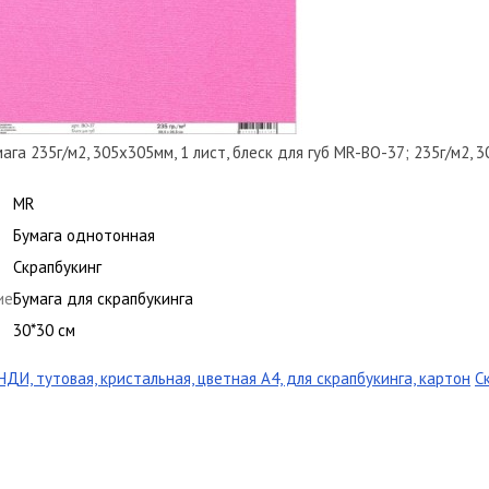
га 235г/м2, 305х305мм, 1 лист, блеск для губ MR-BO-37; 235г/м2, 30
MR
Бумага однотонная
Скрапбукинг
ие
Бумага для скрапбукинга
30*30 см
ДИ, тутовая, кристальная, цветная А4, для скрапбукинга, картон
С