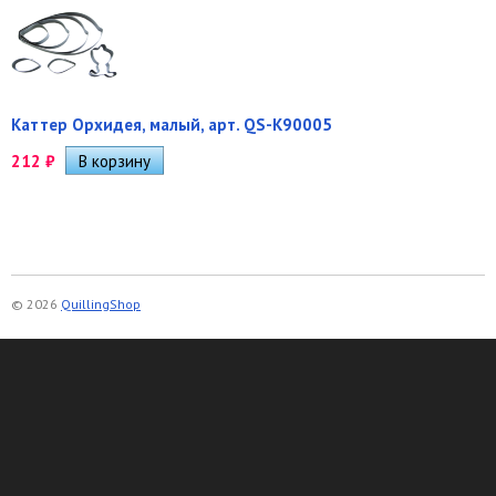
Каттер Орхидея, малый, арт. QS-K90005
212
₽
© 2026
QuillingShop