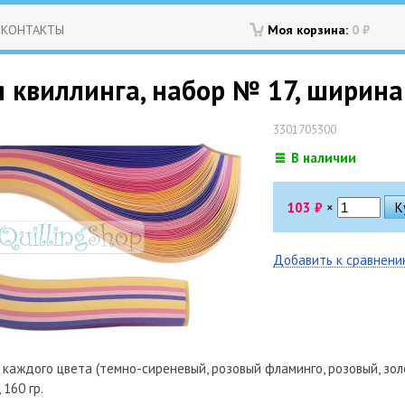
КОНТАКТЫ
Моя корзина:
0
₽
 квиллинга, набор № 17, ширина 
3301705300
В наличии
103
₽
×
Добавить к сравнен
0 каждого цвета (темно-сиреневый, розовый фламинго, розовый, зол
 160 гр.