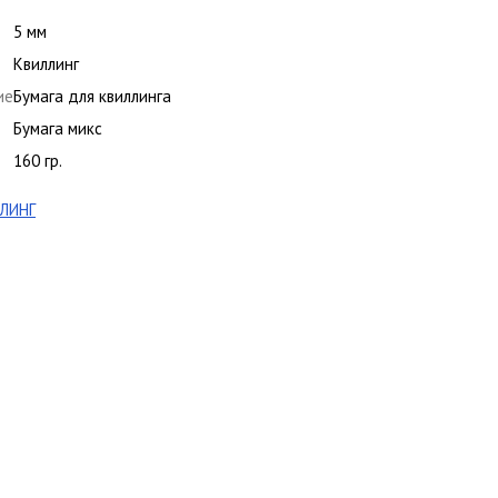
5 мм
Квиллинг
ие
Бумага для квиллинга
Бумага микс
160 гр.
ЛИНГ