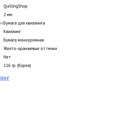
QuillingShop
2 мм
ие
Бумага для квиллинга
Квиллинг
Бумага монохромная
Желто-оранжевые оттенки
Нет
116 гр. (Корея)
ЛИНГ