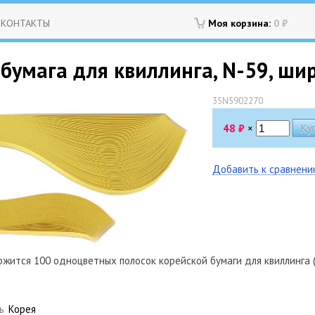
КОНТАКТЫ
Моя корзина:
0
₽
бумага для квиллинга, N-59, ши
35N5902270
48
₽
×
Добавить к сравнен
жится 100 одноцветных полосок корейской бумаги для квиллинга (
ь
Корея