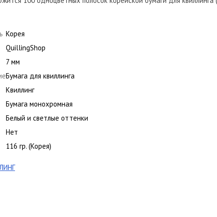
жится 100 одноцветных полосок корейской бумаги для квиллинга (
ь
Корея
QuillingShop
7 мм
ие
Бумага для квиллинга
Квиллинг
Бумага монохромная
Белый и светлые оттенки
Нет
116 гр. (Корея)
ЛИНГ