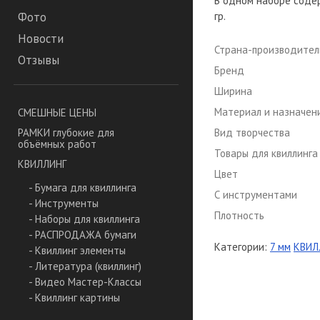
В одном наборе содер
гр.
Фото
Новости
Страна-производител
Отзывы
Бренд
Ширина
Материал и назначен
СМЕШНЫЕ ЦЕНЫ
Вид творчества
РАМКИ глубокие для
объёмных работ
Товары для квиллинга
КВИЛЛИНГ
Цвет
- Бумага для квиллинга
С инструментами
- Инструменты
Плотность
- Наборы для квиллинга
- РАСПРОДАЖА бумаги
Категории:
7 мм
КВИЛ
- Квиллинг элементы
- Литература (квиллинг)
- Видео Мастер-Классы
- Квиллинг картины