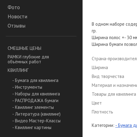
Фото
Новости
В одном наборе содер
Отзывы
гр.
Ширина полос +- 30 м
Ширина бумаги позвол
СМЕШНЫЕ ЦЕНЫ
РАМКИ глубокие для
Страна-производител
объёмных работ
Ширина
КВИЛЛИНГ
Вид творчества
- Бумага для квиллинга
Материал и назначен
- Инструменты
- Наборы для квиллинга
Товары для квиллинга
- РАСПРОДАЖА бумаги
Цвет
- Квиллинг элементы
Плотность
- Литература (квиллинг)
- Видео Мастер-Классы
Категории:
- Бумага д
- Квиллинг картины