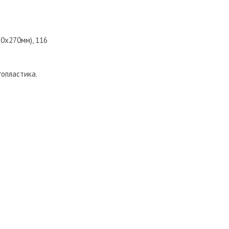
0х270мм), 116
гопластика.