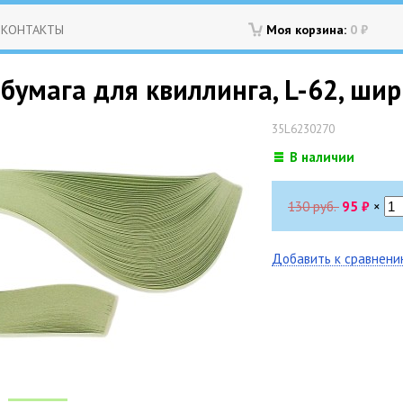
КОНТАКТЫ
Моя корзина:
0
₽
бумага для квиллинга, L-62, шир
35L6230270
В наличии
130 руб.
95
₽
×
Добавить к сравнен