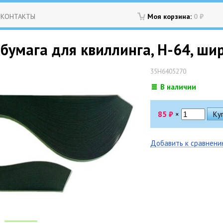
КОНТАКТЫ
Моя корзина:
0
₽
бумага для квиллинга, H-64, ши
35H6405270
В наличии
85
₽
×
Добавить к сравнен