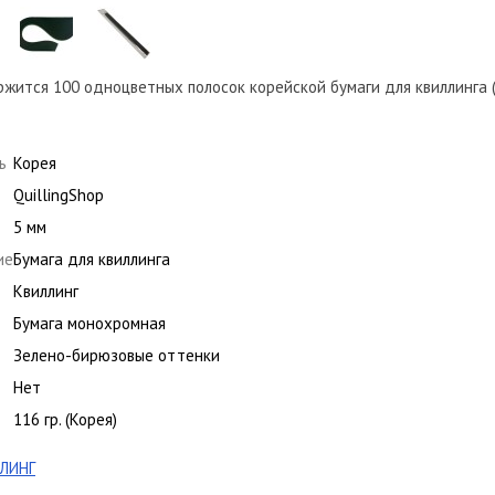
жится 100 одноцветных полосок корейской бумаги для квиллинга (
ь
Корея
QuillingShop
5 мм
ие
Бумага для квиллинга
Квиллинг
Бумага монохромная
Зелено-бирюзовые оттенки
Нет
116 гр. (Корея)
ЛИНГ