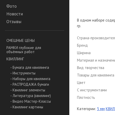
Фото
Новости
В одном наборе содер
Отзывы
гр.
Страна-производител
СМЕШНЫЕ ЦЕНЫ
Бренд
РАМКИ глубокие для
объёмных работ
Ширина
КВИЛЛИНГ
Материал и назначен
- Бумага для квиллинга
Вид творчества
- Инструменты
Товары для квиллинга
- Наборы для квиллинга
Цвет
- РАСПРОДАЖА бумаги
С инструментами
- Квиллинг элементы
- Литература (квиллинг)
Плотность
- Видео Мастер-Классы
- Квиллинг картины
Категории:
5 мм
КВИЛ