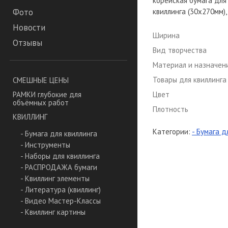
корейская бумага для
квиллинга (30х270мм), 
Фото
Новости
Ширина
Отзывы
Вид творчества
Материал и назначен
Товары для квиллинга
СМЕШНЫЕ ЦЕНЫ
Цвет
РАМКИ глубокие для
объёмных работ
Плотность
КВИЛЛИНГ
Категории:
- Бумага д
- Бумага для квиллинга
- Инструменты
- Наборы для квиллинга
- РАСПРОДАЖА бумаги
- Квиллинг элементы
- Литература (квиллинг)
- Видео Мастер-Классы
- Квиллинг картины