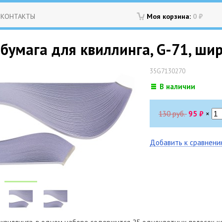
КОНТАКТЫ
Моя корзина:
0
₽
бумага для квиллинга, G-71, ши
35G7130270
В наличии
130 руб.
95
₽
×
Добавить к сравнен