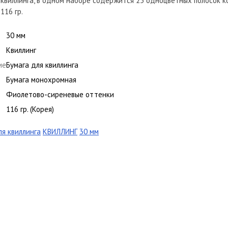
 квиллинга, в одном наборе содержится 25 одноцветных полосок к
116 гр.
30 мм
Квиллинг
ие
Бумага для квиллинга
Бумага монохромная
Фиолетово-сиреневые оттенки
116 гр. (Корея)
ля квиллинга
КВИЛЛИНГ
30 мм