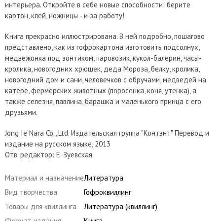
интерьера. Откройте в себе новые способности: берите
картон, клей, ножницы - и за работу!
Книга прекрасно иллюстрирована. В ней подробно, пошагово
представлено, как из гофрокартона изготовить подсолнух,
медвежонка под зонтиком, паровозик, кукол-балерин, часы-
кролика, новогодних хрюшек, деда Мороза, белку, кролика,
новогодний дом и сани, человечков с обручами, медведей на
катере, фермерских животных (поросенка, коня, утенка), а
также селезня, павлина, барашка и маленького принца с его
друзьями.
Jong Ie Nara Co., Ltd. Издательская группа "Контэнт" Перевод и
издание на русском языке, 2013
Отв. редактор: Е. Зуевская
Материал и назначение
Литература
Вид творчества
Гофроквиллинг
Товары для квиллинга
Литература (квиллинг)
Формат издания
Книга