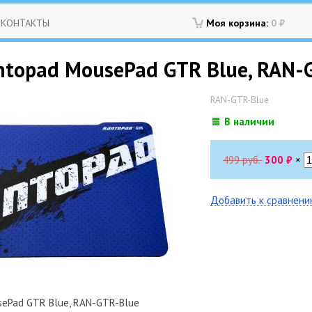
КОНТАКТЫ
Моя корзина:
0
₽
ntopad MousePad GTR Blue, RAN-
RAN-GTR-Blue
В наличии
499 руб.
300
₽
×
Добавить к сравнен
sePad GTR Blue, RAN-GTR-Blue