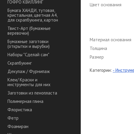
ГОФРО КВИЛЛИНГ
Цвет основания
Бумага ХАНДИ, тутовая,
кристальная, цветная А4,
для скрапбукинга, картон
Твист-Арт (бумажные
веревочки)
Материал основания
Бумажные заготовки
(открытки и вырубки)
Толщина
Наборы "Сделай сам"
Размер
Скрапбукинг
Категории:
- Инструм
Декупаж / Фурнипаж
Клеи/ Краски и
инструменты для них
Заготовки из пенопласта
Полимерная глина
Флористика
Фетр
Фоамиран