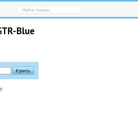
GTR-Blue
ию