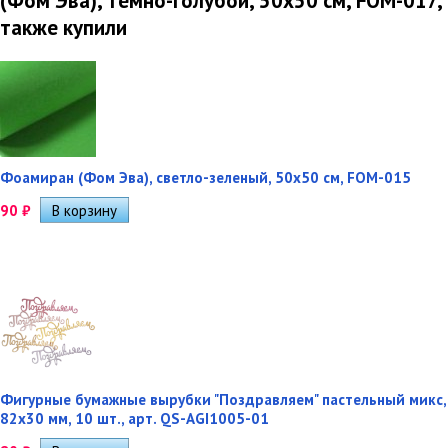
(Фом Эва), темно-голубой, 50х50 см, FOM-017,
также купили
Фоамиран (Фом Эва), светло-зеленый, 50х50 см, FOM-015
90
₽
Фигурные бумажные вырубки "Поздравляем" пастельный микс,
82х30 мм, 10 шт., арт. QS-AGI1005-01