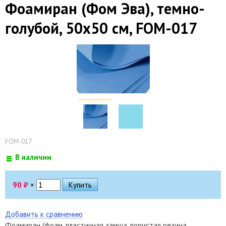
Фоамиран (Фом Эва), темно-
голубой, 50х50 см, FOM-017
FOM-017
В наличии
90
₽
×
Добавить к сравнению
Фоамиран (фоам, пластичная замша, пористая резина,