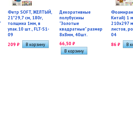
Фетр SOFT, ЖЕЛТЫЙ,
Декоративные
Фоамиран
21*29,7 см, 180г,
полубусины
Китай) 1 м
"
толщина 1мм, в
"Золотые
210х297 м
упак.10 шт., FLT-S1-
квадратные" размер
листов, ро
09
8х8мм, 40шт.
04
66,50
₽
209
₽
86
₽