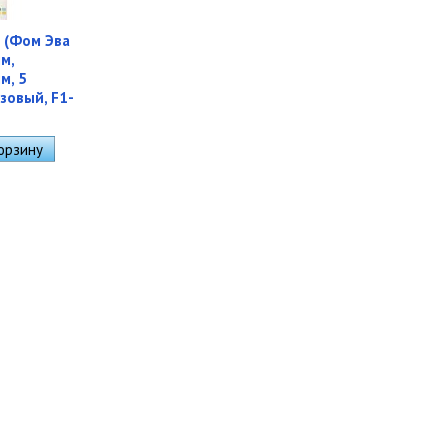
 (Фом Эва
м,
м, 5
зовый, F1-