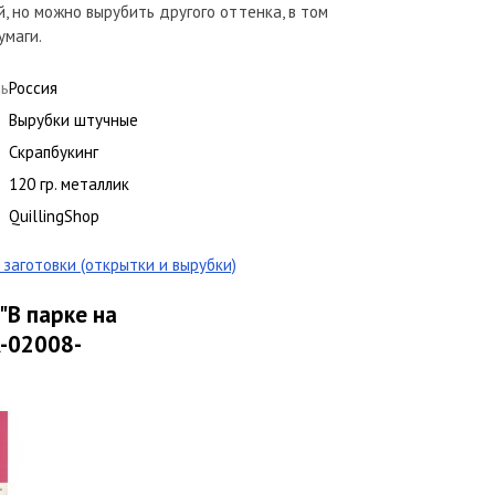
й, но можно вырубить другого оттенка, в том
умаги.
ль
Россия
Вырубки штучные
Скрапбукинг
120 гр. металлик
QuillingShop
заготовки (открытки и вырубки)
"В парке на
A-02008-