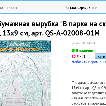
КОНТАКТЫ
Моя корзина:
0
₽
умажная вырубка "В парке на ска
, 13х9 см, арт. QS-A-02008-01M
QS-A-02008-01M
В наличии
20
₽
×
Добавить к сравнен
Фигурная бумажная вы
13х9 см, арт. QS-A-0
заготовка подходит д
или для скрапбукинга
раскрасить карандаш