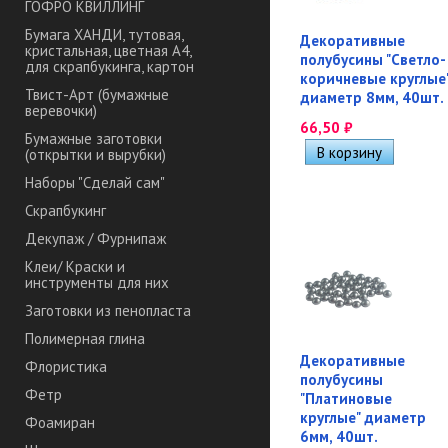
ГОФРО КВИЛЛИНГ
Бумага ХАНДИ, тутовая,
Декоративные
кристальная, цветная А4,
полубусины "Светло-
для скрапбукинга, картон
коричневые круглые
Твист-Арт (бумажные
диаметр 8мм, 40шт.
веревочки)
66,50
₽
Бумажные заготовки
(открытки и вырубки)
Наборы "Сделай сам"
Скрапбукинг
Декупаж / Фурнипаж
Клеи/ Краски и
инструменты для них
Заготовки из пенопласта
Полимерная глина
Декоративные
Флористика
полубусины
Фетр
"Платиновые
круглые" диаметр
Фоамиран
6мм, 40шт.