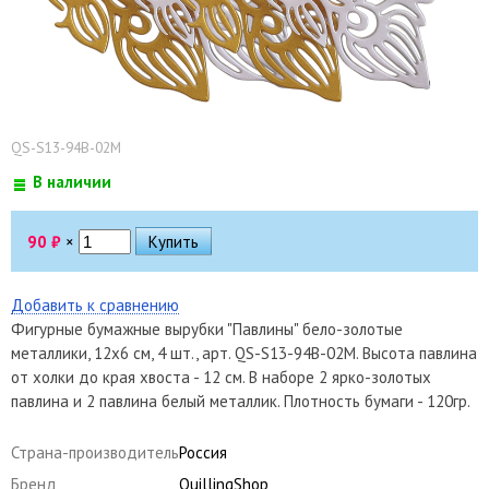
QS-S13-94B-02M
В наличии
90
₽
×
Добавить к сравнению
Фигурные бумажные вырубки "Павлины" бело-золотые
металлики, 12х6 см, 4 шт., арт. QS-S13-94B-02M. Высота павлина
от холки до края хвоста - 12 см. В наборе 2 ярко-золотых
павлина и 2 павлина белый металлик. Плотность бумаги - 120гр.
Страна-производитель
Россия
Бренд
QuillingShop