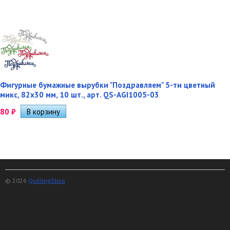
Фигурные бумажные вырубки "Поздравляем" 5-ти цветный
микс, 82х30 мм, 10 шт., арт. QS-AGI1005-03
80
₽
© 2026
QuillingShop