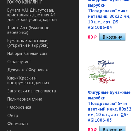
ГОФРО КВИЛЛИНГ
вырубки
Бумага ХАНДИ, тутовая,
"Поздравляю" микс
кристальная, цветная А4,
металлик, 80х32 мм,
для скрапбукинга, картон
10 шт., арт. QS-
AGI1006-04
Твист-Арт (бумажные
веревочки)
80
₽
Бумажные заготовки
(открытки и вырубки)
Наборы "Сделай сам"
Скрапбукинг
Декупаж / Фурнипаж
Клеи/ Краски и
инструменты для них
Заготовки из пенопласта
Фигурные бумажные
вырубки
Полимерная глина
"Поздравляю" 5-ти
Флористика
цветный микс, 80х3
мм, 10 шт., арт. QS-
Фетр
AGI1006-03
Фоамиран
80
₽