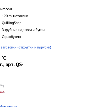
ль
Россия
120 гр. металлик
QuillingShop
Вырубные надписи и буквы
Скрапбукинг
заготовки (открытки и вырубки)
 "С
, арт. QS-
 бумажные