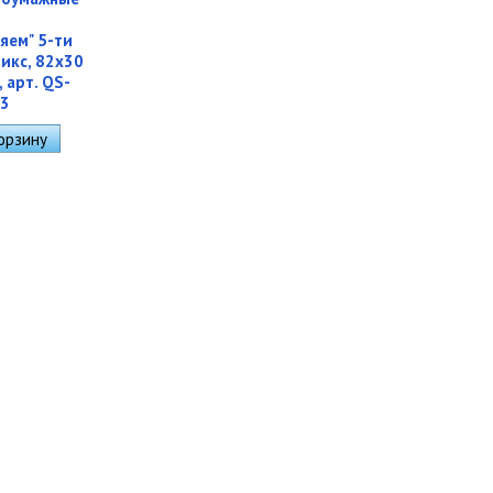
яем" 5-ти
икс, 82х30
, арт. QS-
03