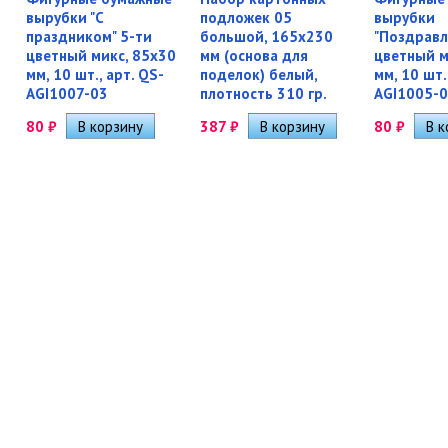
вырубки "С
подложек 05
вырубки
праздником" 5-ти
большой, 165х230
"Поздравл
цветный микс, 85х30
мм (основа для
цветный м
мм, 10 шт., арт. QS-
поделок) белый,
мм, 10 шт.
AGI1007-03
плотность 310 гр.
AGI1005-
80
₽
387
₽
80
₽
2